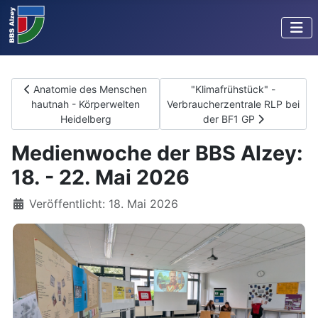
Vorheriger Beitrag: Anatomie des Menschen hautnah - Körperw
Nächster Beitrag: "Klimafr
Anatomie des Menschen
"Klimafrühstück" -
hautnah - Körperwelten
Verbraucherzentrale RLP bei
Heidelberg
der BF1 GP
Medienwoche der BBS Alzey:
18. - 22. Mai 2026
Details
Veröffentlicht: 18. Mai 2026