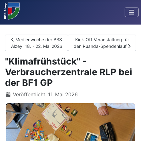
Vorheriger Beitrag: Medienwoche der BBS Alzey: 18. - 22. Mai
Nächster Beitrag: Kick-Off-Ver
Medienwoche der BBS
Kick-Off-Veranstaltung für
Alzey: 18. - 22. Mai 2026
den Ruanda-Spendenlauf
"Klimafrühstück" -
Verbraucherzentrale RLP bei
der BF1 GP
Details
Veröffentlicht: 11. Mai 2026