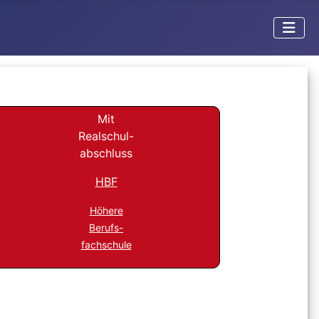
Mit
Realschul-
abschluss
HBF
Höhere
Berufs-
fachschule