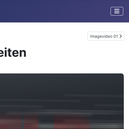
Nächster Beitrag: I
Imagevideo 01
eiten