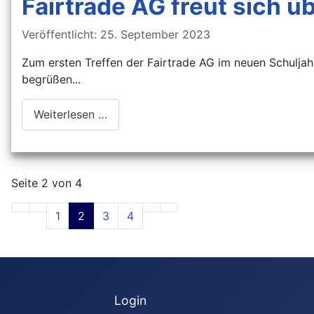
Fairtrade AG freut sich 
Details
Veröffentlicht: 25. September 2023
Zum ersten Treffen der Fairtrade AG im neuen Schuljahr
begrüßen...
Weiterlesen …
Seite 2 von 4
1
2
3
4
Login