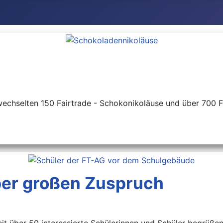
echselten 150 Fairtrade - Schokonikoläuse und über 700 Fai
über großen Zuspruch
it über 50 interessierte Schülerinnen und Schüler begrüßen