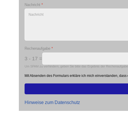
Nachricht
*
Rechenaufgabe
*
3 - 17 =
Um SPAM zu verhindern, geben Sie bitte das Ergebnis der Rechenaufgabe 
Mit Absenden des Formulars erkläre ich mich einverstanden, dass e
Hinweise zum Datenschutz