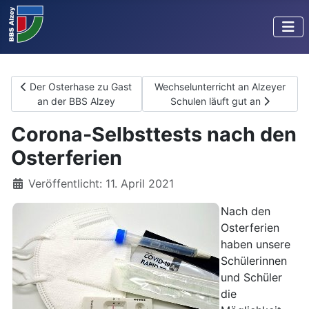
Vorheriger Beitrag: Der Osterhase zu Gast an der BBS Alzey
Nächster Beitrag: Wechselunterric
Der Osterhase zu Gast
Wechselunterricht an Alzeyer
an der BBS Alzey
Schulen läuft gut an
Corona-Selbsttests nach den
Osterferien
Details
Veröffentlicht: 11. April 2021
Nach den
Osterferien
haben unsere
Schülerinnen
und Schüler
die