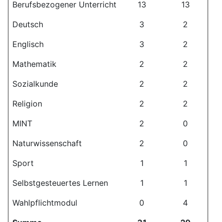
Berufsbezogener Unterricht
13
13
Deutsch
3
2
Englisch
3
2
Mathematik
2
2
Sozialkunde
2
2
Religion
2
2
MINT
2
0
Naturwissenschaft
2
0
Sport
1
1
Selbstgesteuertes Lernen
1
1
Wahlpflichtmodul
0
4